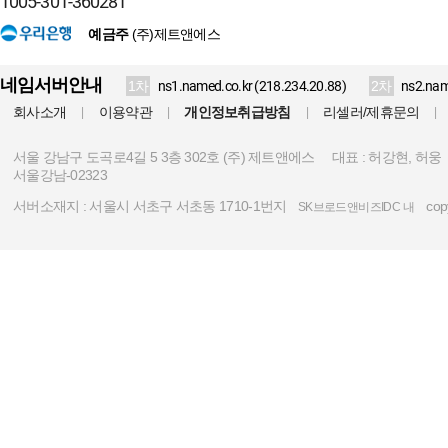
1005-301-360281
예금주
(주)제트앤에스
네임서버안내
1차
ns1.named.co.kr (218.234.20.88)
2차
ns2.nam
회사소개
이용약관
개인정보취급방침
리셀러/제휴문의
|
|
|
|
서울 강남구 도곡로4길 5 3층 302호 (주) 제트앤에스
대표 : 허강현, 허웅
서울강남-02323
서버소재지 :
서울시 서초구 서초동 1710-1번지
copy
SK브로드앤비즈IDC 내