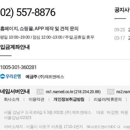
02) 557-8876
공지사
홈페이지, 쇼핑몰, APP 제작 및 견적 문의
09-25
평일 10:00~19:00 / 점심 12:00~13:00 / 주말,공휴일 휴무
03-17
입금계좌안내
1005-301-360281
예금주
(주)제트앤에스
네임서버안내
1차
ns1.named.co.kr (218.234.20.88)
2차
ns2.nam
회사소개
이용약관
개인정보취급방침
리셀러/제휴문의
|
|
|
|
서울 강남구 도곡로4길 5 3층 302호 (주) 제트앤에스
대표 : 허강현, 허웅
서울강남-02323
서버소재지 :
서울시 서초구 서초동 1710-1번지
copy
SK브로드앤비즈IDC 내