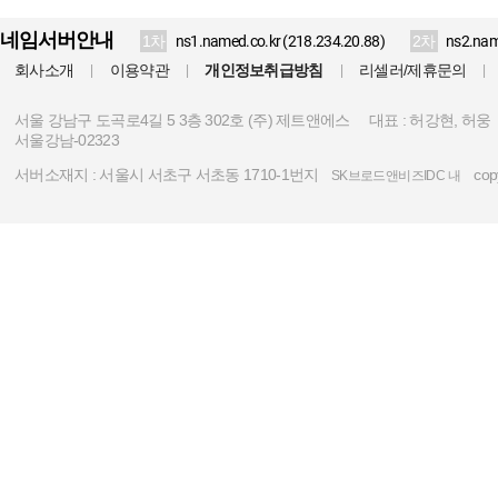
네임서버안내
1차
ns1.named.co.kr (218.234.20.88)
2차
ns2.nam
회사소개
이용약관
개인정보취급방침
리셀러/제휴문의
|
|
|
|
서울 강남구 도곡로4길 5 3층 302호 (주) 제트앤에스
대표 : 허강현, 허웅
서울강남-02323
서버소재지 :
서울시 서초구 서초동 1710-1번지
copy
SK브로드앤비즈IDC 내