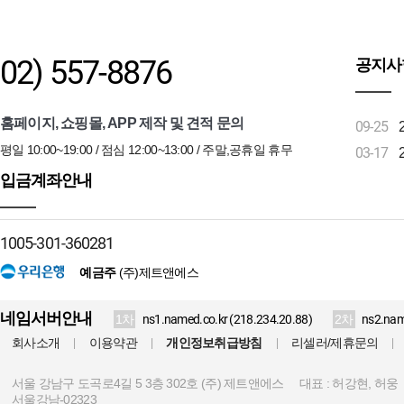
를 말합니다.
합병, 분할, 영업양수 등으로 고객의 지위 승계 사유가 발
다)과 지위 승계를 입증할 수 있는 관련서류를 첨부하여 
02) 557-8876
공지사
제 15 조 (계약의 해지)
홈페이지, 쇼핑몰, APP 제작 및 견적 문의
09-25
고객이 서비스 이용 계약을 해지하고자 할 때에는 해지하고자
승인서 및 회신 E-MAIL을 고객이 수신함으로 그 효력을 
평일 10:00~19:00 / 점심 12:00~13:00 / 주말,공휴일 휴무
03-17
중대한 과실이 있는 경우에는, 먼저 상대방에게 위반 내용을 
입금계좌안내
답변과 시정이 없는 경우 즉시 계약을 해지할 수 있습니다.
회사 또는 고객 어느 일방이 파산신청, 압류, 가압류, 부도
회사는 해지신청서 및 E-MAIL을 접수한 후 정산절차를 거
1005-301-360281
해지를 할 수 없습니다.
고객이 해지 일을 기준으로 사용료를 정산하지 않은 경우 서
예금주
(주)제트앤에스
선납고객이 서비스 이용계약을 해지할 경우, 회사는 계약 
비용을 제외한 월 이용료 잔여분 의 80%를 환불합니다.
네임서버안내
1차
ns1.named.co.kr (218.234.20.88)
2차
ns2.nam
고객이 회사의 소유권 이전형 서버호스팅을 이용할 경우 
회사소개
이용약관
개인정보취급방침
리셀러/제휴문의
|
|
|
|
야합니다.
당해 연도에 2회 이상 이용정지를 당한 경우 계약을 해지 할
서울 강남구 도곡로4길 5 3층 302호 (주) 제트앤에스
대표 : 허강현, 허웅
소유권이 이전된 서버(물품)에 대해서 해지 후 3개월의 반
서울강남-02323