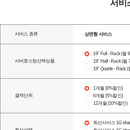
서비
제 5 조 (용어의 정의 및 서비스종류)
서버 호스팅 : 회사의 회선 및 상면(랙공간) 을 고객이 임차
구매형 서버호스팅 : 회사가 고객에게 서버를 판매후 서버
서비스 종류
상면형 서비스
소유권 이전형 서버호스팅 : 회사가 고객에게 일정기간동
코로케이션서비스 : 고객소유의 서버 및 장비를 이용한 서
상면 : 호스팅 서비스를 위하여 제공되는 물리적 공간(Rack
19" Full - Rack (
서버호스팅선택상품
19" Half - Rack 
19" Quarte - Rac
제 2 장 계약의 체결
1개월 (0%할인)
결제단위
6개월 (5%할인)
제 6 조 (계약의 성립)
12개월 (10%할인)
회사가 제공하는 서비스의 이용계약은 고객의 청약 (서비스 
회선서비스 1G shared
회선선택
제 7 조 (이용신청)