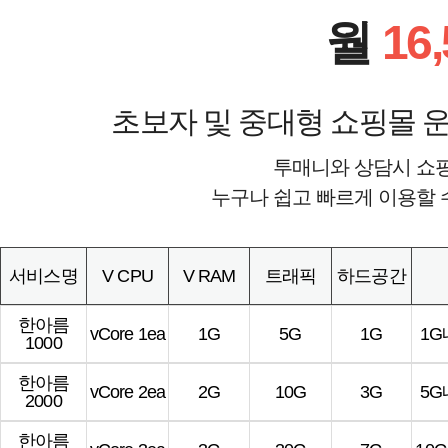
월
16
초보자 및 중대형 쇼핑몰 운
투매니와 상담시 쇼
누구나 쉽고 빠르게 이용할 
서비스명
V CPU
V RAM
트래픽
하드공간
한아름
vCore 1ea
1G
5G
1G
1
1000
한아름
vCore 2ea
2G
10G
3G
5
2000
한아름