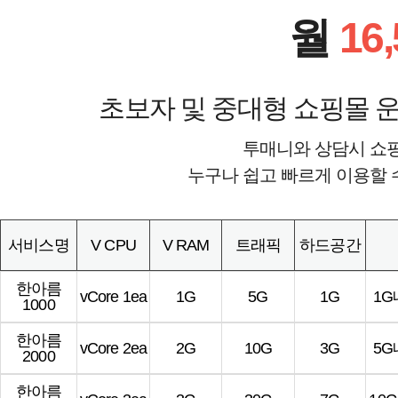
월
16
초보자 및 중대형 쇼핑몰 운
투매니와 상담시 쇼
누구나 쉽고 빠르게 이용할 
서비스명
V CPU
V RAM
트래픽
하드공간
한아름
vCore 1ea
1G
5G
1G
1
1000
한아름
vCore 2ea
2G
10G
3G
5
2000
한아름